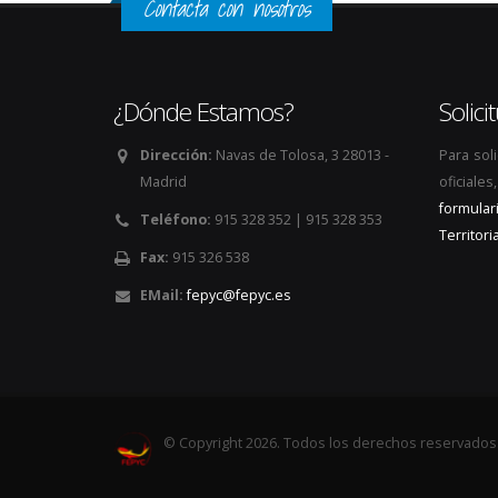
Contacta con nosotros
¿Dónde Estamos?
Solic
Dirección:
Navas de Tolosa, 3 28013 -
Para sol
Madrid
oficiale
formular
Teléfono:
915 328 352 | 915 328 353
Territoria
Fax:
915 326 538
EMail:
fepyc@fepyc.es
© Copyright 2026. Todos los derechos reservados