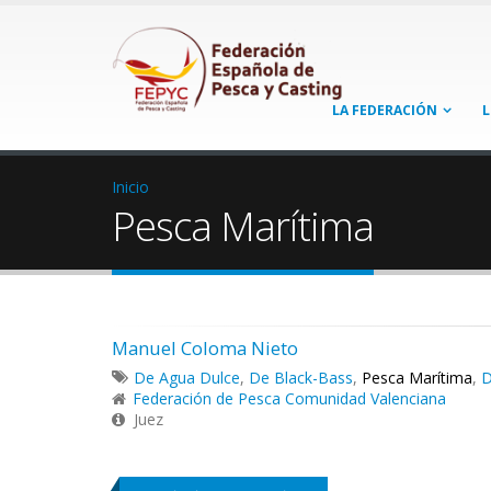
LA FEDERACIÓN
L
Inicio
Pesca Marítima
Manuel Coloma Nieto
De Agua Dulce
,
De Black-Bass
,
Pesca Marítima
,
D
Federación de Pesca Comunidad Valenciana
Juez