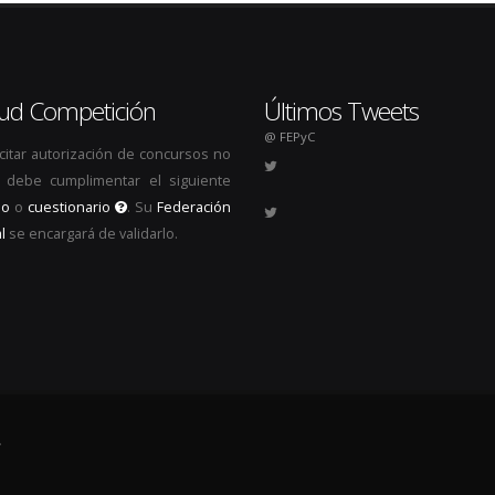
itud Competición
Últimos Tweets
@ FEPyC
icitar autorización de concursos no
s, debe cumplimentar el siguiente
io
o
cuestionario
. Su
Federación
l
se encargará de validarlo.
.