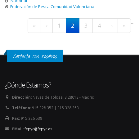
Nacional
Federación de Pesca Comunidad Valenciana
Páginas
…
«
‹
1
2
3
4
›
»
Contacta con nosotros
¿Dónde Estamos?
Dirección:
Navas de Tolosa, 3 28013 - Madrid
Teléfono:
915 328 352 | 915 328 353
Fax:
915 326 538
EMail:
fepyc@fepyc.es