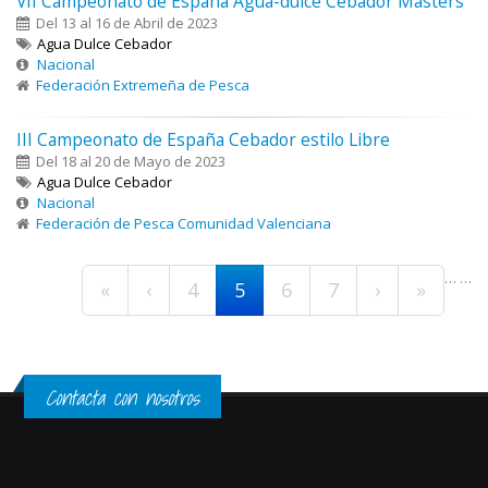
VII Campeonato de España Agua-dulce Cebador Masters
Del 13 al 16 de Abril de 2023
Agua Dulce Cebador
Nacional
Federación Extremeña de Pesca
III Campeonato de España Cebador estilo Libre
Del 18 al 20 de Mayo de 2023
Agua Dulce Cebador
Nacional
Federación de Pesca Comunidad Valenciana
Páginas
…
…
«
‹
4
5
6
7
›
»
Contacta con nosotros