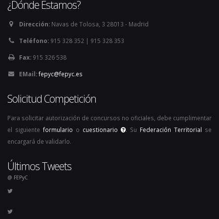
¿Dónde Estamos?
Dirección:
Navas de Tolosa, 3 28013 - Madrid
Teléfono:
915 328 352 | 915 328 353
Fax:
915 326 538
EMail:
fepyc@fepyc.es
Solicitud Competición
Para solicitar autorización de concursos no oficiales, debe cumplimentar
el siguiente
formulario
o
cuestionario
. Su
Federación Territorial
se
encargará de validarlo.
Últimos Tweets
@ FEPyC