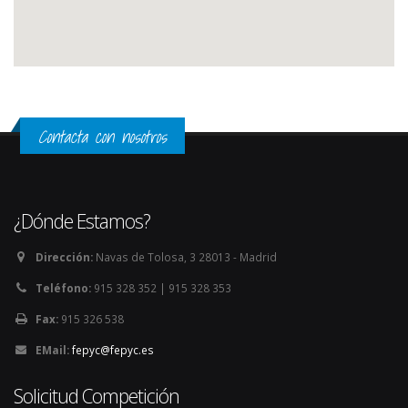
Contacta con nosotros
¿Dónde Estamos?
Dirección:
Navas de Tolosa, 3 28013 - Madrid
Teléfono:
915 328 352 | 915 328 353
Fax:
915 326 538
EMail:
fepyc@fepyc.es
Solicitud Competición