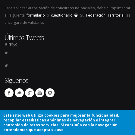
Para solicitar autorización de concursos no oficiales, debe cumplimentar
el siguiente
formulario
o
cuestionario
. Su
Federación Territorial
se
encargará de validarlo.
Últimos Tweets
@ FEPyC
Síguenos
Este sitio web utiliza cookies para mejorar la funcionalidad,
recopilar estadísticas anónimas de navegación e integrar
contenido de otros servicios. Si continúa con la navegación
entendemos que acepta su uso.
© Copyright 2026. Todos los derechos reservados.