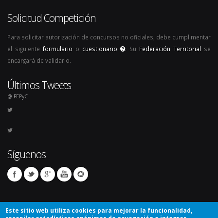
Solicitud Competición
Para solicitar autorización de concursos no oficiales, debe cumplimentar
el siguiente
formulario
o
cuestionario
. Su
Federación Territorial
se
encargará de validarlo.
Últimos Tweets
@ FEPyC
Síguenos
Este sitio web utiliza cookies para mejorar la funcionalidad,