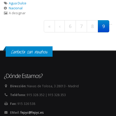
Agua Dulce
Nacional
A designar
Páginas
…
«
‹
6
7
8
9
Contacta con nosotros
¿Dónde Estamos?
Dirección:
Navas de Tolosa, 3 28013 - Madrid
Teléfono:
915 328 352 | 915 328 353
Fax:
915 326 538
EMail:
fepyc@fepyc.es