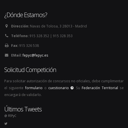
¿Dónde Estamos?
Dirección:
Navas de Tolosa, 3 28013 - Madrid
Teléfono:
915 328 352 | 915 328 353
Fax:
915 326 538
EMail:
fepyc@fepyc.es
Solicitud Competición
Para solicitar autorización de concursos no oficiales, debe cumplimentar
el siguiente
formulario
o
cuestionario
. Su
Federación Territorial
se
encargará de validarlo.
Últimos Tweets
@ FEPyC