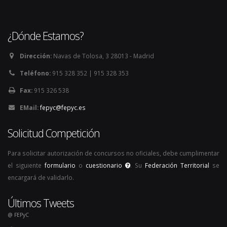
¿Dónde Estamos?
Dirección:
Navas de Tolosa, 3 28013 - Madrid
Teléfono:
915 328 352 | 915 328 353
Fax:
915 326 538
EMail:
fepyc@fepyc.es
Solicitud Competición
Para solicitar autorización de concursos no oficiales, debe cumplimentar
el siguiente
formulario
o
cuestionario
. Su
Federación Territorial
se
encargará de validarlo.
Últimos Tweets
@ FEPyC