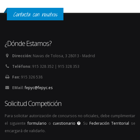
Contacta con nosotros
¿Dónde Estamos?
Dirección:
Navas de Tolosa, 3 28013 - Madrid
Teléfono:
915 328 352 | 915 328 353
Fax:
915 326 538
EMail:
fepyc@fepyc.es
Solicitud Competición
Para solicitar autorización de concursos no oficiales, debe cumplimentar
el siguiente
formulario
o
cuestionario
. Su
Federación Territorial
se
encargará de validarlo.