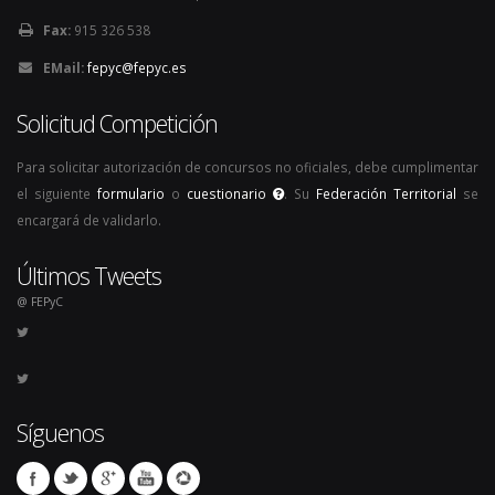
Fax:
915 326 538
EMail:
fepyc@fepyc.es
Solicitud Competición
Para solicitar autorización de concursos no oficiales, debe cumplimentar
el siguiente
formulario
o
cuestionario
. Su
Federación Territorial
se
encargará de validarlo.
Últimos Tweets
@ FEPyC
Síguenos