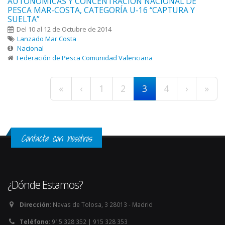
AUTONÓMICAS Y CONCENTRACIÓN NACIONAL DE
PESCA MAR-COSTA, CATEGORÍA U-16 “CAPTURA Y
SUELTA”
Del 10 al 12 de Octubre de 2014
Lanzado Mar Costa
Nacional
Federación de Pesca Comunidad Valenciana
Páginas
«
‹
1
2
3
4
›
»
Contacta con nosotros
¿Dónde Estamos?
Dirección:
Navas de Tolosa, 3 28013 - Madrid
Teléfono:
915 328 352 | 915 328 353