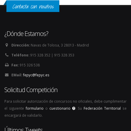
Contacta con nosotros
¿Dónde Estamos?
Dirección:
Navas de Tolosa, 3 28013 - Madrid
Teléfono:
915 328 352 | 915 328 353
Fax:
915 326 538
EMail:
fepyc@fepyc.es
Solicitud Competición
Para solicitar autorización de concursos no oficiales, debe cumplimentar
el siguiente
formulario
o
cuestionario
. Su
Federación Territorial
se
encargará de validarlo.
Últimos Tweets