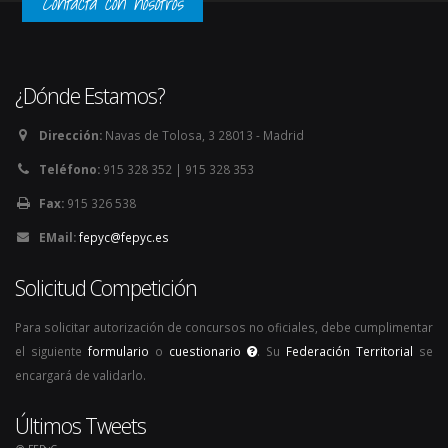
Contacta con nosotros
¿Dónde Estamos?
Dirección:
Navas de Tolosa, 3 28013 - Madrid
Teléfono:
915 328 352 | 915 328 353
Fax:
915 326 538
EMail:
fepyc@fepyc.es
Solicitud Competición
Para solicitar autorización de concursos no oficiales, debe cumplimentar
el siguiente
formulario
o
cuestionario
. Su
Federación Territorial
se
encargará de validarlo.
Últimos Tweets