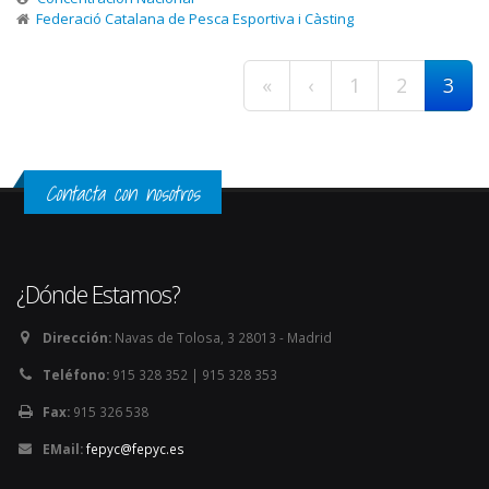
Federació Catalana de Pesca Esportiva i Càsting
Páginas
«
‹
1
2
3
Contacta con nosotros
¿Dónde Estamos?
Dirección:
Navas de Tolosa, 3 28013 - Madrid
Teléfono:
915 328 352 | 915 328 353
Fax:
915 326 538
EMail:
fepyc@fepyc.es