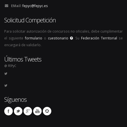
EMail:
fepyc@fepyc.es
Solicitud Competición
Para solicitar autorización de concursos no oficiales, debe cumplimentar
el siguiente
formulario
o
cuestionario
. Su
Federación Territorial
se
encargará de validarlo.
Últimos Tweets
@ FEPyC
Síguenos