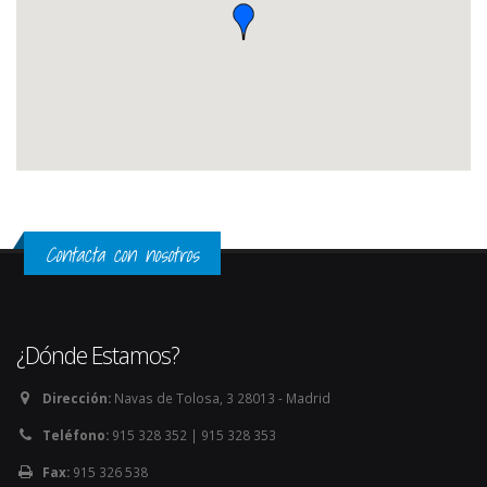
Contacta con nosotros
¿Dónde Estamos?
Dirección:
Navas de Tolosa, 3 28013 - Madrid
Teléfono:
915 328 352 | 915 328 353
Fax:
915 326 538