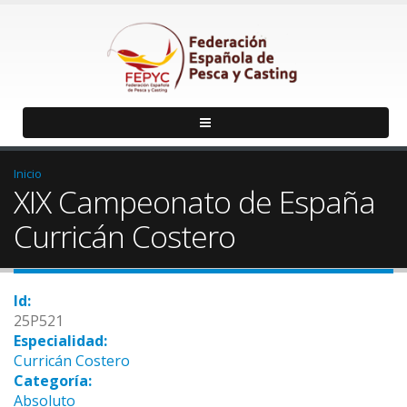
Inicio
XIX Campeonato de España
Curricán Costero
Id:
25P521
Especialidad:
Curricán Costero
Categoría:
Absoluto