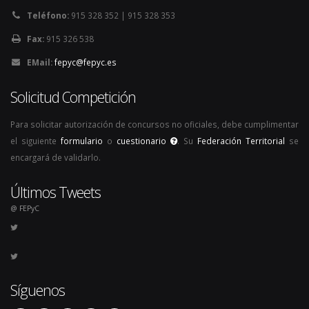
Teléfono:
915 328 352 | 915 328 353
Fax:
915 326 538
EMail:
fepyc@fepyc.es
Solicitud Competición
Para solicitar autorización de concursos no oficiales, debe cumplimentar
el siguiente
formulario
o
cuestionario
. Su
Federación Territorial
se
encargará de validarlo.
Últimos Tweets
@ FEPyC
Síguenos