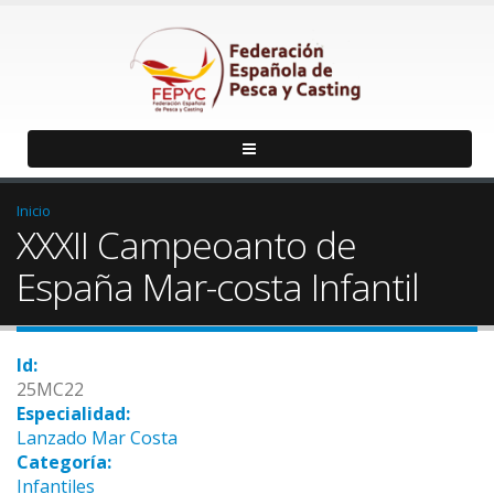
Inicio
XXXII Campeoanto de
España Mar-costa Infantil
Id:
25MC22
Especialidad:
Lanzado Mar Costa
Categoría:
Infantiles