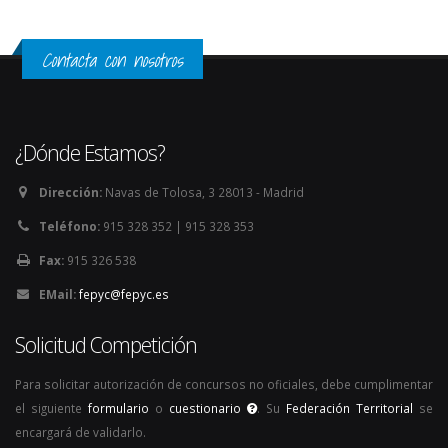
Contacta con nosotros
¿Dónde Estamos?
Dirección:
Navas de Tolosa, 3 28013 - Madrid
Teléfono:
915 328 352 | 915 328 353
Fax:
915 326 538
EMail:
fepyc@fepyc.es
Solicitud Competición
Para solicitar autorización de concursos no oficiales, debe cumplimentar
el siguiente
formulario
o
cuestionario
. Su
Federación Territorial
se
encargará de validarlo.