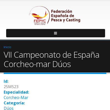
Inicio
VII Campeonato de España
Corcheo-mar Dúos
Id:
25M523
Especialidad:
Corcheo-Mar
Categoría:
Dúos