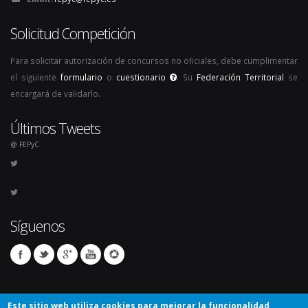
Solicitud Competición
Para solicitar autorización de concursos no oficiales, debe cumplimentar
el siguiente
formulario
o
cuestionario
. Su
Federación Territorial
se
encargará de validarlo.
Últimos Tweets
@ FEPyC
Síguenos
Este sitio web utiliza cookies para mejorar la funcionalidad,