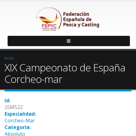
Inicio
XIX Campeonato de España
Corcheo-mar
Id:
25M522
Especialidad:
Corcheo-Mar
Categoría:
Absoluto