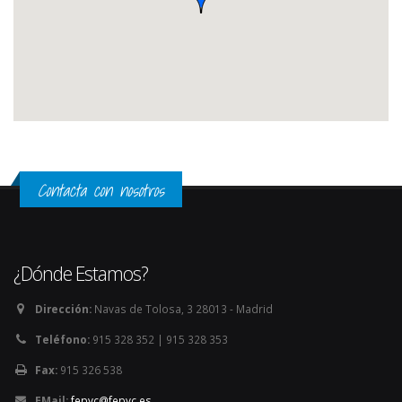
Contacta con nosotros
¿Dónde Estamos?
Dirección:
Navas de Tolosa, 3 28013 - Madrid
Teléfono:
915 328 352 | 915 328 353
Fax:
915 326 538
EMail:
fepyc@fepyc.es