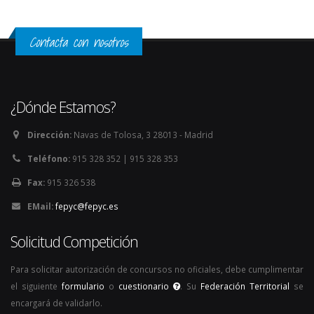
Contacta con nosotros
¿Dónde Estamos?
Dirección:
Navas de Tolosa, 3 28013 - Madrid
Teléfono:
915 328 352 | 915 328 353
Fax:
915 326 538
EMail:
fepyc@fepyc.es
Solicitud Competición
Para solicitar autorización de concursos no oficiales, debe cumplimentar
el siguiente
formulario
o
cuestionario
. Su
Federación Territorial
se
encargará de validarlo.