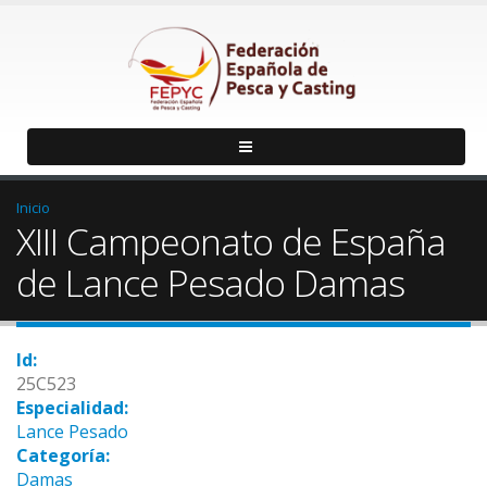
Inicio
XIII Campeonato de España
de Lance Pesado Damas
Id:
25C523
Especialidad:
Lance Pesado
Categoría:
Damas