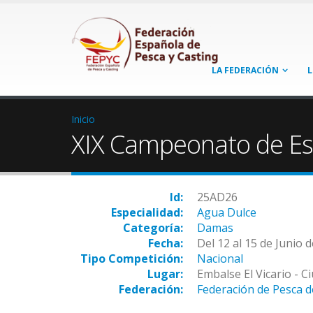
LA FEDERACIÓN
L
Inicio
XIX Campeonato de Es
Id:
25AD26
Especialidad:
Agua Dulce
Categoría:
Damas
Fecha:
Del 12 al 15 de Junio 
Tipo Competición:
Nacional
Lugar:
Embalse El Vicario - C
Federación:
Federación de Pesca d