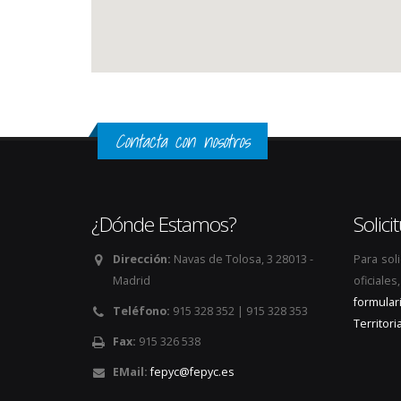
Contacta con nosotros
¿Dónde Estamos?
Solic
Dirección:
Navas de Tolosa, 3 28013 -
Para sol
Madrid
oficiale
formular
Teléfono:
915 328 352 | 915 328 353
Territoria
Fax:
915 326 538
EMail:
fepyc@fepyc.es