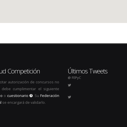
itud Competición
Últimos Tweets
@ FEPyC
icitar autorización de concursos no
s, debe cumplimentar el siguiente
io
o
cuestionario
. Su
Federación
l
se encargará de validarlo.