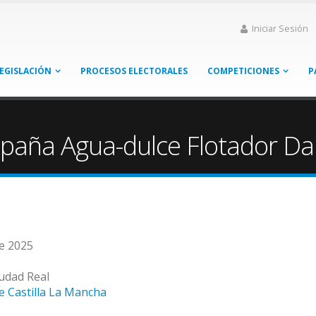
Iniciar Sesión
EGISLACIÓN
PROCESOS ELECTORALES
COMPETICIONES
P
paña Agua-dulce Flotador D
de 2025
iudad Real
e Castilla La Mancha