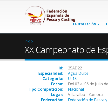
LA FEDERACIÓN
L
Inicio
XX Campeonato de Esp
Id:
25AD22
Especialidad:
Agua Dulce
Categoría:
U-15
Fecha:
Del 03 al 06 de Julio d
Tipo Competición:
Nacional
Lugar:
Villaralbo - Zamora
Federación:
Federación de Pesca y 