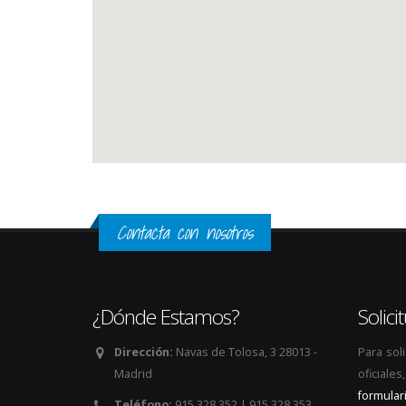
Contacta con nosotros
¿Dónde Estamos?
Solic
Dirección:
Navas de Tolosa, 3 28013 -
Para sol
Madrid
oficiale
formular
Teléfono:
915 328 352 | 915 328 353