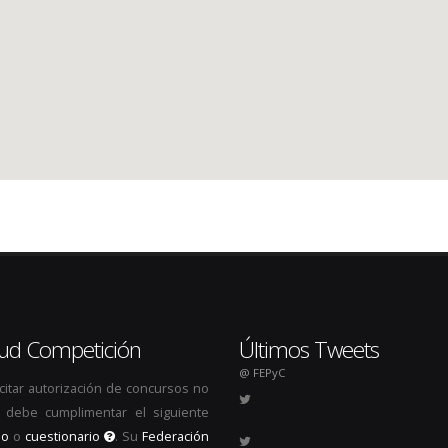
itud Competición
Últimos Tweets
@ FEPyC
icitar autorización de concursos no
s, debe cumplimentar el siguiente
io
o
cuestionario
. Su
Federación