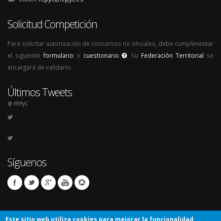
Solicitud Competición
Para solicitar autorización de concursos no oficiales, debe cumplimentar
el siguiente
formulario
o
cuestionario
. Su
Federación Territorial
se
encargará de validarlo.
Últimos Tweets
@ FEPyC
Síguenos
Este sitio web utiliza cookies para mejorar la funcionalidad,