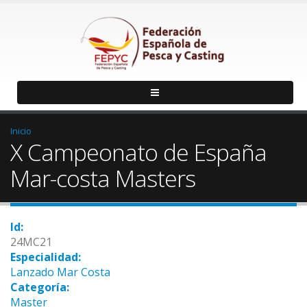
Inicio
X Campeonato de España
Mar-costa Masters
Id:
24MC21
Especialidad:
Lanzado Mar Costa
Categoría:
Master