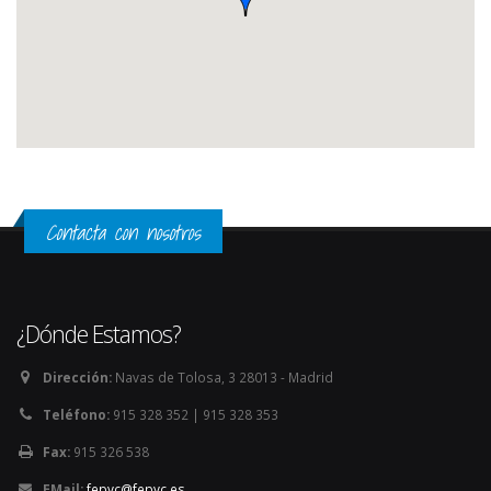
Contacta con nosotros
¿Dónde Estamos?
Dirección:
Navas de Tolosa, 3 28013 - Madrid
Teléfono:
915 328 352 | 915 328 353
Fax:
915 326 538
EMail:
fepyc@fepyc.es