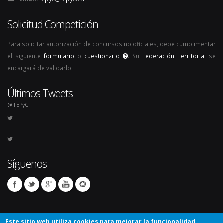
Solicitud Competición
Para solicitar autorización de concursos no oficiales, debe cumplimentar
el siguiente
formulario
o
cuestionario
. Su
Federación Territorial
se
encargará de validarlo.
Últimos Tweets
@ FEPyC
Síguenos
Este sitio web utiliza cookies para mejorar la funcionalidad,