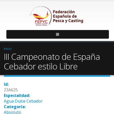
Inicio
III Campeonato de España
Cebador estilo Libre
Id:
23A625
Especialidad:
Agua Dulce Cebador
Categoría:
Absoluto