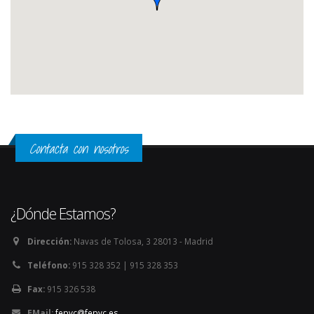
Contacta con nosotros
¿Dónde Estamos?
Dirección:
Navas de Tolosa, 3 28013 - Madrid
Teléfono:
915 328 352 | 915 328 353
Fax:
915 326 538
EMail:
fepyc@fepyc.es