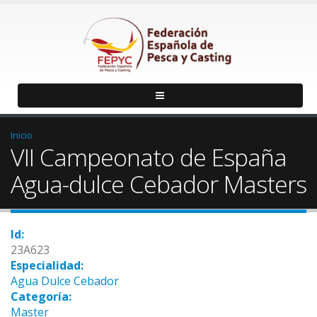
Inicio
VII Campeonato de España
Agua-dulce Cebador Masters
Id:
23A623
Especialidad:
Agua Dulce Cebador
Categoría:
Master