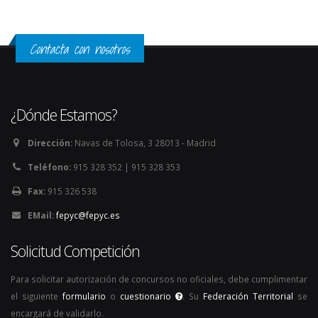
Contacta con nosotros
¿Dónde Estamos?
Dirección:
Navas de Tolosa, 3 28013 - Madrid
Teléfono:
915 328 352 | 915 328 353
Fax:
915 326 538
EMail:
fepyc@fepyc.es
Solicitud Competición
Para solicitar autorización de concursos no oficiales, debe cumplimentar
el siguiente
formulario
o
cuestionario
. Su
Federación Territorial
se
encargará de validarlo.