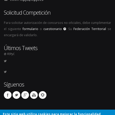
Solicitud Competición
Para solicitar autorización de concursos no oficiales, debe cumplimentar
el siguiente
formulario
o
cuestionario
. Su
Federación Territorial
se
encargará de validarlo.
Últimos Tweets
@ FEPyC
Síguenos
Este sitio web utiliza cookies para mejorar la funcionalidad,