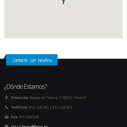
Contacta con nosotros
¿Dónde Estamos?
Dirección:
Navas de Tolosa, 3 28013 - Madrid
Teléfono:
915 328 352 | 915 328 353
Fax:
915 326 538
EMail:
fepyc@fepyc.es