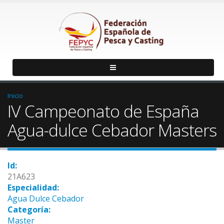
Inicio
IV Campeonato de España
Agua-dulce Cebador Masters
Id:
21A623
Especialidad:
Agua Dulce Cebador
Categoría:
Master