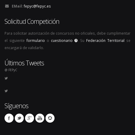
EMail:
fepyc@fepyc.es
Solicitud Competición
Para solicitar autorización de concursos no oficiales, debe cumplimentar
el siguiente
formulario
o
cuestionario
. Su
Federación Territorial
se
encargará de validarlo.
Últimos Tweets
@ FEPyC
Síguenos