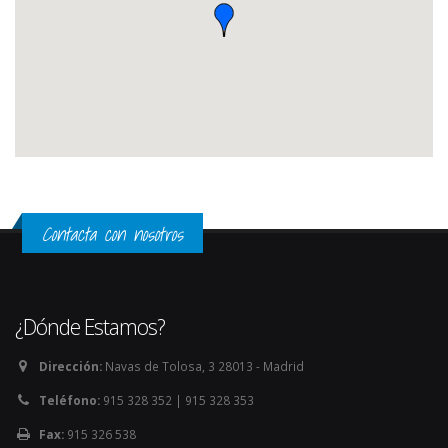
Contacta con nosotros
¿Dónde Estamos?
Dirección:
Navas de Tolosa, 3 28013 - Madrid
Teléfono:
915 328 352 | 915 328 353
Fax:
915 326 538