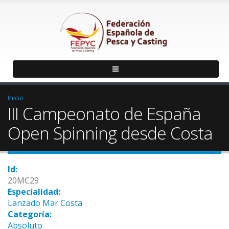
Inicio
III Campeonato de España
Open Spinning desde Costa
Id:
20MC29
Especialidad:
Lanzado Mar Costa
Categoría:
Absoluto