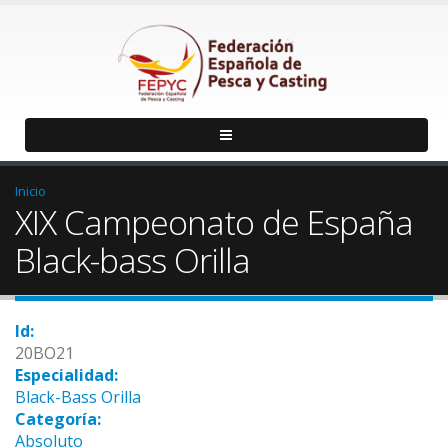
Inicio
XIX Campeonato de España
Black-bass Orilla
Id:
20BO21
Especialidad:
Black-Bass Orilla
Categoría:
Absoluto