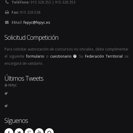
Teléfono:
915 328 352 | 915 328 353
Fax:
915 326 538
EMail:
fepyc@fepyc.es
Solicitud Competición
Para solicitar autorización de concursos no oficiales, debe cumplimentar
el siguiente
formulario
o
cuestionario
. Su
Federación Territorial
se
encargará de validarlo.
Últimos Tweets
@ FEPyC
Síguenos