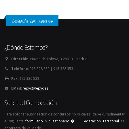
Contacta con nosotros
¿Dónde Estamos?
Dirección:
Navas de Tolosa, 3 28013 - Madrid
Teléfono:
915 328 352 | 915 328 353
Fax:
915 326 538
EMail:
fepyc@fepyc.es
Solicitud Competición
Para solicitar autorización de concursos no oficiales, debe cumplimentar
el siguiente
formulario
o
cuestionario
. Su
Federación Territorial
se
encargará de validarlo.