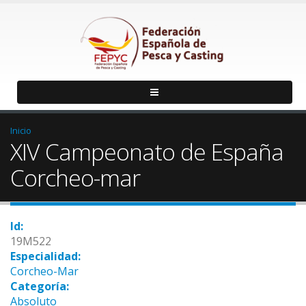
Inicio
XIV Campeonato de España
Corcheo-mar
Id:
19M522
Especialidad:
Corcheo-Mar
Categoría:
Absoluto