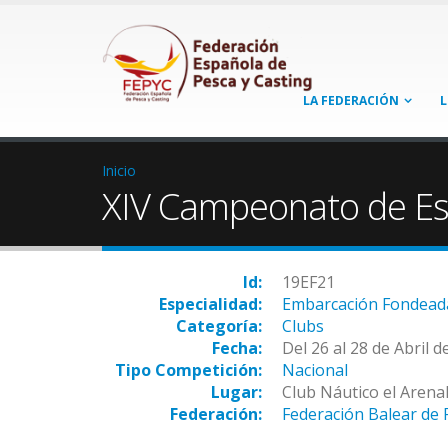
LA FEDERACIÓN
L
Inicio
XIV Campeonato de E
Id:
19EF21
Especialidad:
Embarcación Fondead
Categoría:
Clubs
Fecha:
Del 26 al 28 de Abril d
Tipo Competición:
Nacional
Lugar:
Club Náutico el Arenal
Federación:
Federación Balear de 