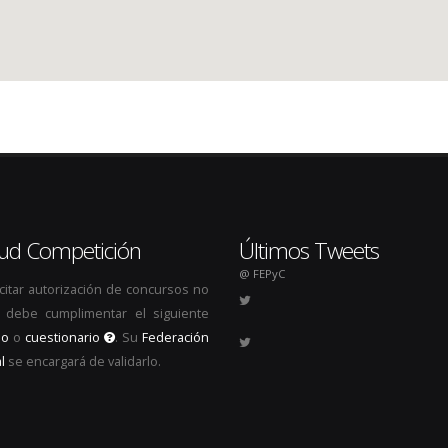
itud Competición
Últimos Tweets
@ FEPyC
icitar autorización de concursos no
s, debe cumplimentar el siguiente
io
o
cuestionario
. Su
Federación
l
se encargará de validarlo.