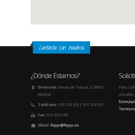
Contacta con nosotros
¿Dónde Estamos?
Solic
Dirección:
Navas de Tolosa, 3 28013 -
Para sol
Madrid
oficiale
formular
Teléfono:
915 328 352 | 915 328 353
Territoria
Fax:
915 326 538
EMail:
fepyc@fepyc.es