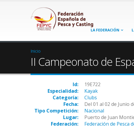
LA FEDERACIÓN
L
Inicio
II Campeonato de Esp
Id:
19E722
Especialidad:
Kayak
Categoría:
Clubs
Fecha:
Del 01 al 02 de Junio 
Tipo Competición:
Nacional
Lugar:
Puerto de Juan Montiel
Federación:
Federación de Pesca d