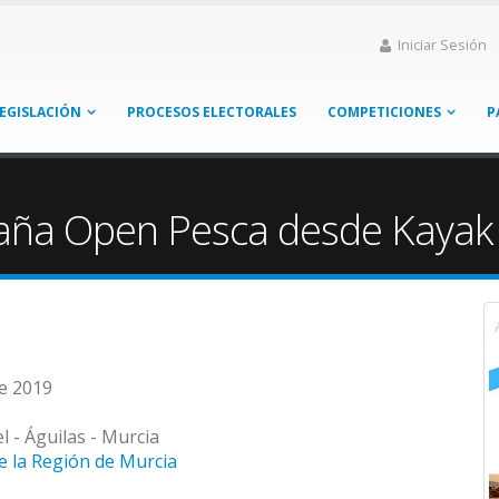
Iniciar Sesión
EGISLACIÓN
PROCESOS ELECTORALES
COMPETICIONES
P
aña Open Pesca desde Kayak
de 2019
 - Águilas - Murcia
e la Región de Murcia