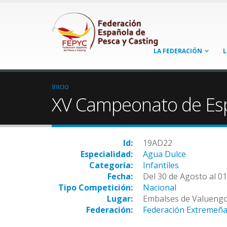
LA FEDERACIÓN
L
Inicio
XV Campeonato de Espa
Id:
19AD22
Especialidad:
Agua Dulce
Categoría:
Infantiles
Fecha:
Del 30 de Agosto al 0
Tipo Competición:
Nacional
Lugar:
Embalses de Valuengo
Federación:
Federación Extremeña