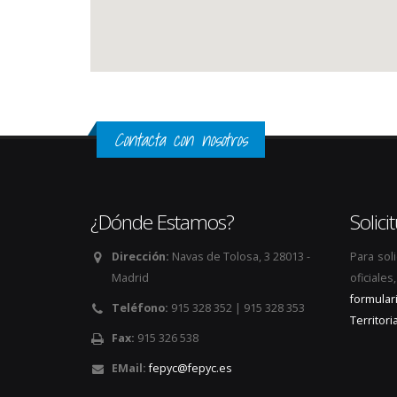
Contacta con nosotros
¿Dónde Estamos?
Solic
Dirección:
Navas de Tolosa, 3 28013 -
Para sol
Madrid
oficiale
formular
Teléfono:
915 328 352 | 915 328 353
Territoria
Fax:
915 326 538
EMail:
fepyc@fepyc.es