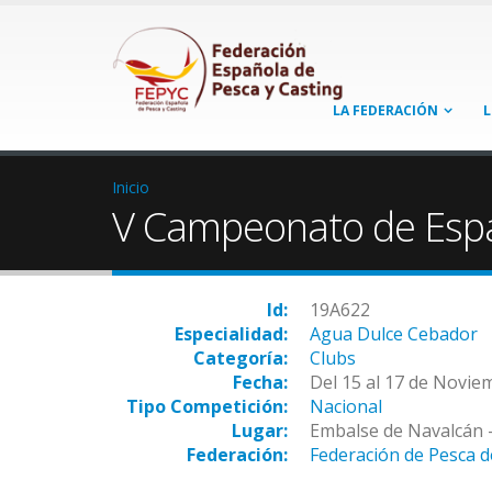
LA FEDERACIÓN
L
Inicio
V Campeonato de Espa
Id:
19A622
Especialidad:
Agua Dulce Cebador
Categoría:
Clubs
Fecha:
Del 15 al 17 de Novie
Tipo Competición:
Nacional
Lugar:
Embalse de Navalcán 
Federación:
Federación de Pesca d