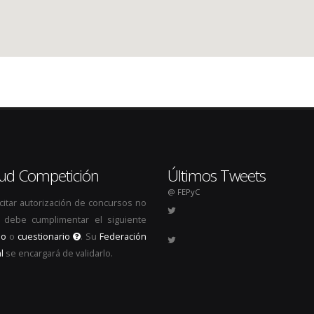
itud Competición
Últimos Tweets
@ FEPyC
icitar autorización de concursos no
s, debe cumplimentar el siguiente
io
o
cuestionario
. Su
Federación
l
se encargará de validarlo.