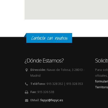
Contacta con nosotros
¿Dónde Estamos?
Solic
Dirección:
Navas de Tolosa, 3 28013 -
Para sol
Madrid
oficiale
formular
Teléfono:
915 328 352 | 915 328 353
Territoria
Fax:
915 326 538
EMail:
fepyc@fepyc.es