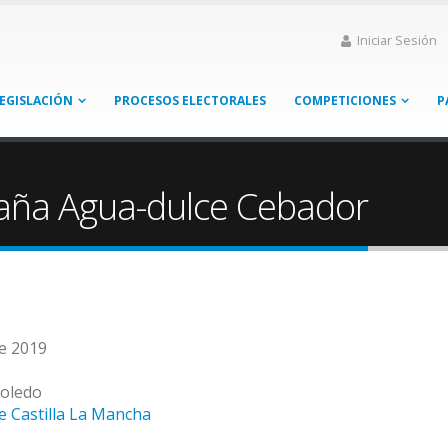
Iniciar Sesión
EGISLACIÓN
PROCESOS ELECTORALES
COMPETICIONES
P
aña Agua-dulce Cebador
de 2019
Toledo
e Castilla La Mancha