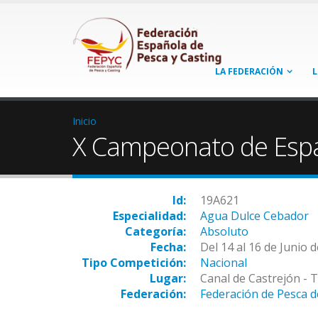
LA FEDERACIÓN
L
Inicio
X Campeonato de Esp
Id:
19A621
Especialidad:
Agua Dulce Cebador
Categoría:
Absoluto
Fecha:
Del 14 al 16 de Junio 
Tipo Competición:
Nacional
Lugar:
Canal de Castrejón - 
Federación:
Federación de Pesca d