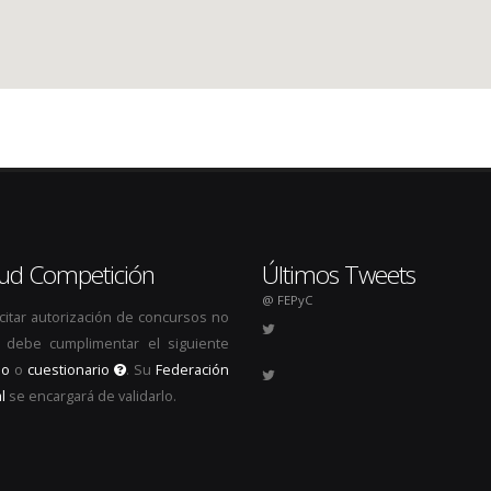
itud Competición
Últimos Tweets
@ FEPyC
icitar autorización de concursos no
s, debe cumplimentar el siguiente
io
o
cuestionario
. Su
Federación
l
se encargará de validarlo.