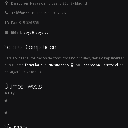
Dirección:
Navas de Tolosa, 3 28013 - Madrid
Teléfono:
915 328 352 | 915 328 353
Fax:
915 326 538
EMail:
fepyc@fepyc.es
Solicitud Competición
Para solicitar autorización de concursos no oficiales, debe cumplimentar
el siguiente
formulario
o
cuestionario
. Su
Federación Territorial
se
encargará de validarlo.
Últimos Tweets
@ FEPyC
Síguenos