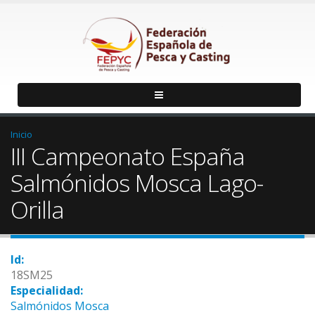
Inicio
III Campeonato España
Salmónidos Mosca Lago-
Orilla
Id:
18SM25
Especialidad:
Salmónidos Mosca