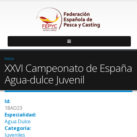
Inicio
XXVI Campeonato de España
Agua-dulce Juvenil
Id:
18AD23
Especialidad:
Agua Dulce
Categoría:
Juveniles