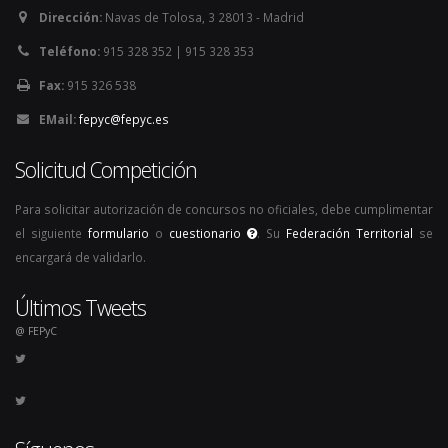
Dirección:
Navas de Tolosa, 3 28013 - Madrid
Teléfono:
915 328 352 | 915 328 353
Fax:
915 326 538
EMail:
fepyc@fepyc.es
Solicitud Competición
Para solicitar autorización de concursos no oficiales, debe cumplimentar
el siguiente
formulario
o
cuestionario
. Su
Federación Territorial
se
encargará de validarlo.
Últimos Tweets
@ FEPyC