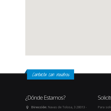
Contacta con nosotros
¿Dónde Estamos?
Solic
Dirección:
Navas de Tolosa, 3 28013 -
Para sol