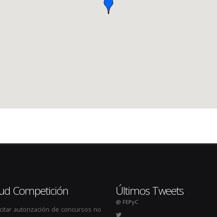
itud Competición
Últimos Tweets
@ FEPyC
icitar autorización de concursos no