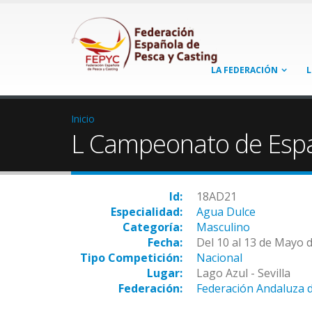
LA FEDERACIÓN
L
Inicio
L Campeonato de Espa
Id:
18AD21
Especialidad:
Agua Dulce
Categoría:
Masculino
Fecha:
Del 10 al 13 de Mayo 
Tipo Competición:
Nacional
Lugar:
Lago Azul - Sevilla
Federación:
Federación Andaluza 