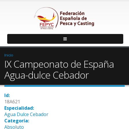
Inicio
IX Campeonato de España
Agua-dulce Cebador
Id:
18A621
Especialidad:
Agua Dulce Cebador
Categoría:
Absoluto