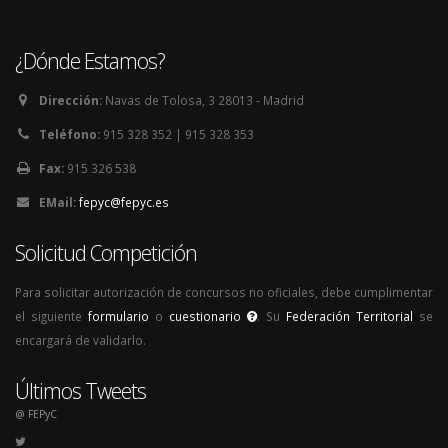
¿Dónde Estamos?
Dirección:
Navas de Tolosa, 3 28013 - Madrid
Teléfono:
915 328 352 | 915 328 353
Fax:
915 326 538
EMail:
fepyc@fepyc.es
Solicitud Competición
Para solicitar autorización de concursos no oficiales, debe cumplimentar
el siguiente
formulario
o
cuestionario
. Su
Federación Territorial
se
encargará de validarlo.
Últimos Tweets
@ FEPyC