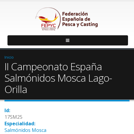
Inicio
II Campeonato España
Salmónidos Mosca Lago-
Orilla
Id:
17SM25
Especialidad:
Salmónidos Mosca