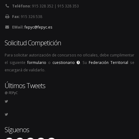
Teléfono:
915 328 352 | 915 328 353
Fax:
915 326 538
EMail:
fepyc@fepyc.es
Solicitud Competición
Para solicitar autorización de concursos no oficiales, debe cumplimentar
el siguiente
formulario
o
cuestionario
. Su
Federación Territorial
se
encargará de validarlo.
Últimos Tweets
@ FEPyC
Síguenos