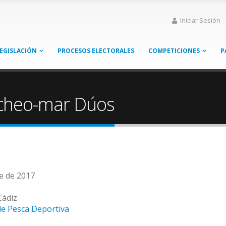
Iniciar Sesión
EGISLACIÓN
PROCESOS ELECTORALES
COMPETICIONES
P
rcheo-mar Dúos
re de 2017
Cádiz
de Pesca Deportiva