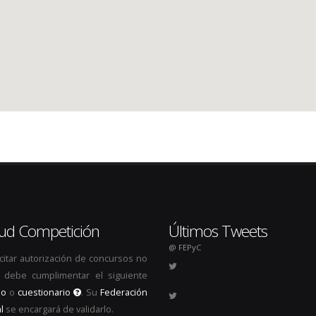
itud Competición
Últimos Tweets
@ FEPyC
icitar autorización de concursos no
s, debe cumplimentar el siguiente
io
o
cuestionario
. Su
Federación
l
se encargará de validarlo.