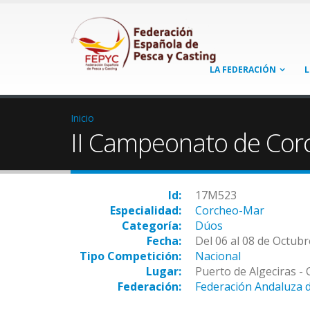
LA FEDERACIÓN
L
Inicio
II Campeonato de Co
Id:
17M523
Especialidad:
Corcheo-Mar
Categoría:
Dúos
Fecha:
Del 06 al 08 de Octub
Tipo Competición:
Nacional
Lugar:
Puerto de Algeciras - 
Federación:
Federación Andaluza 