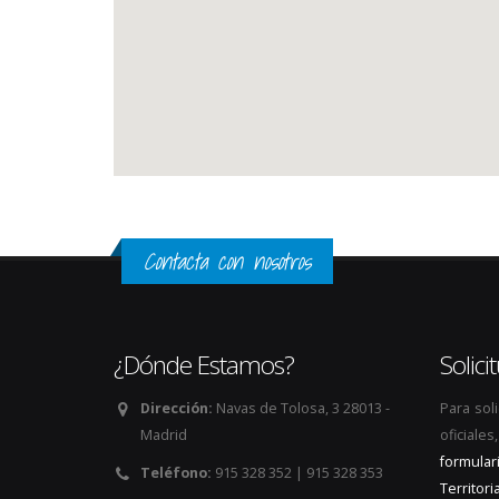
Contacta con nosotros
¿Dónde Estamos?
Solic
Dirección:
Navas de Tolosa, 3 28013 -
Para sol
Madrid
oficiale
formular
Teléfono:
915 328 352 | 915 328 353
Territoria