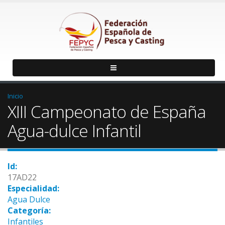
Inicio
XIII Campeonato de España
Agua-dulce Infantil
Id:
17AD22
Especialidad:
Agua Dulce
Categoría:
Infantiles