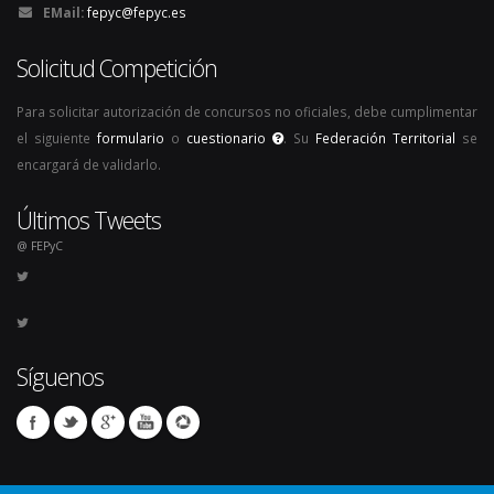
EMail:
fepyc@fepyc.es
Solicitud Competición
Para solicitar autorización de concursos no oficiales, debe cumplimentar
el siguiente
formulario
o
cuestionario
. Su
Federación Territorial
se
encargará de validarlo.
Últimos Tweets
@ FEPyC
Síguenos