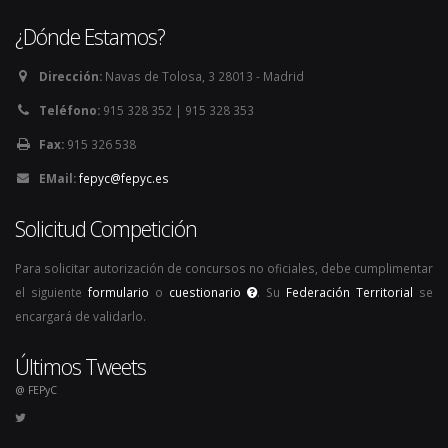
¿Dónde Estamos?
Dirección:
Navas de Tolosa, 3 28013 - Madrid
Teléfono:
915 328 352 | 915 328 353
Fax:
915 326 538
EMail:
fepyc@fepyc.es
Solicitud Competición
Para solicitar autorización de concursos no oficiales, debe cumplimentar
el siguiente
formulario
o
cuestionario
. Su
Federación Territorial
se
encargará de validarlo.
Últimos Tweets
@ FEPyC