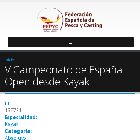
Inicio
V Campeonato de España
Open desde Kayak
Id:
15E721
Especialidad:
Kayak
Categoría:
Absoluto