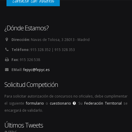
Contacta con nosotros
¿Dónde Estamos?
Dirección:
Navas de Tolosa, 3 28013 - Madrid
Teléfono:
915 328 352 | 915 328 353
Fax:
915 326 538
EMail:
fepyc@fepyc.es
Solicitud Competición
Para solicitar autorización de concursos no oficiales, debe cumplimentar
el siguiente
formulario
o
cuestionario
. Su
Federación Territorial
se
encargará de validarlo.
Últimos Tweets
@ FEPyC