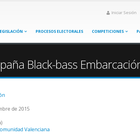
Iniciar Sesión
EGISLACIÓN
PROCESOS ELECTORALES
COMPETICIONES
P
paña Black-bass Embarcació
ón
embre de 2015
a)
Comunidad Valenciana