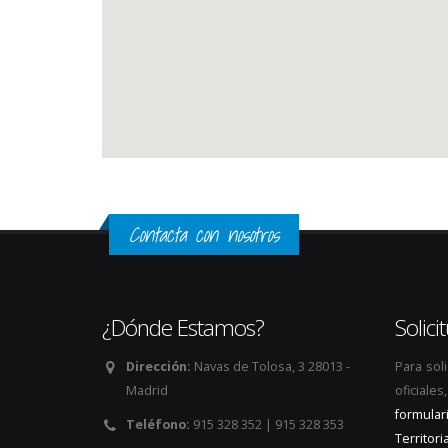
Contacta con nosotros
¿Dónde Estamos?
Solic
Dirección:
Navas de Tolosa, 3 28013 -
Para sol
Madrid
oficiale
formular
Teléfono:
915 328 352 | 915 328 353
Territoria