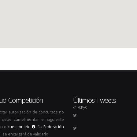
itud Competición
Últimos Tweets
@ FEPyC
icitar autorización de concursos no
s, debe cumplimentar el siguiente
io
o
cuestionario
. Su
Federación
l
se encargará de validarlo.