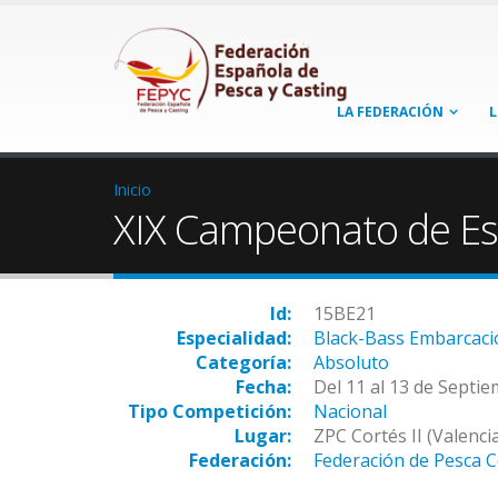
LA FEDERACIÓN
L
Inicio
XIX Campeonato de Es
Id:
15BE21
Especialidad:
Black-Bass Embarcaci
Categoría:
Absoluto
Fecha:
Del 11 al 13 de Septi
Tipo Competición:
Nacional
Lugar:
ZPC Cortés II (Valenci
Federación:
Federación de Pesca 