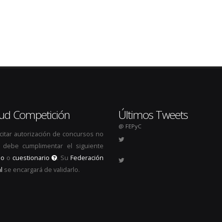
itud Competición
Últimos Tweets
@ FEPyC
icitar autorización de concursos no
s, debe cumplimentar el siguiente
io
o
cuestionario
. Su
Federación
l
se encargará de validarlo.