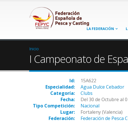
LA FEDERACIÓN
L
Inicio
I Campeonato de Espa
Id:
15A622
Especialidad:
Agua Dulce Cebador
Categoría:
Clubs
Fecha:
Del 30 de Octubre al 
Tipo Competición:
Nacional
Lugar:
Fortaleny (Valencia)
Federación:
Federación de Pesca 