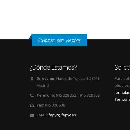
Contacta con nosotros
¿Dónde Estamos?
Solic
Dirección:
Navas de Tolosa, 3 28013 -
Para sol
Madrid
oficiale
formular
Teléfono:
915 328 352 | 915 328 353
Territoria
Fax:
915 326 538
EMail:
fepyc@fepyc.es