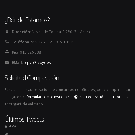
¿Dónde Estamos?
Dirección:
Navas de Tolosa, 3 28013 - Madrid
Teléfono:
915 328 352 | 915 328 353
Fax:
915 326 538
EMail:
fepyc@fepyc.es
Solicitud Competición
Para solicitar autorización de concursos no oficiales, debe cumplimentar
el siguiente
formulario
o
cuestionario
. Su
Federación Territorial
se
encargará de validarlo.
Últimos Tweets
@ FEPyC