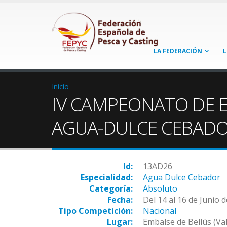
LA FEDERACIÓN
L
Inicio
IV CAMPEONATO DE 
AGUA-DULCE CEBADO
Id:
13AD26
Especialidad:
Agua Dulce Cebador
Categoría:
Absoluto
Fecha:
Del 14 al 16 de Junio 
Tipo Competición:
Nacional
Lugar:
Embalse de Bellús (Val