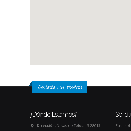
Contacta con nosotros
¿Dónde Estamos?
Solic
Dirección:
Navas de Tolosa, 3 28013 -
Para sol