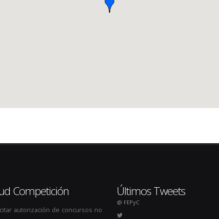
itud Competición
Últimos Tweets
@ FEPyC
icitar autorización de concursos no