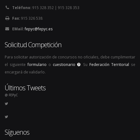
Teléfono:
915 328 352 | 915 328 353
Fax:
915 326 538
EMail:
fepyc@fepyc.es
Solicitud Competición
Para solicitar autorización de concursos no oficiales, debe cumplimentar
el siguiente
formulario
o
cuestionario
. Su
Federación Territorial
se
encargará de validarlo.
Últimos Tweets
@ FEPyC
Síguenos