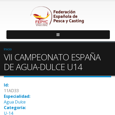
Inicio
VII CAMPEONATO ESPAÑA
DE AGUA-DULCE U14
Id:
11AD33
Especialidad:
Agua Dulce
Categoría:
U-14