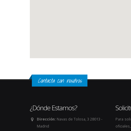
Contacta con nosotros
¿Dónde Estamos?
Solic
Dirección:
Navas de Tolosa, 3 28013 -
Para sol
Madrid
oficiale