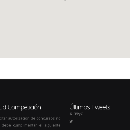
itud Competición
Últimos Tweets
@ FEPyC
icitar autorización de concursos no
s, debe cumplimentar el siguiente