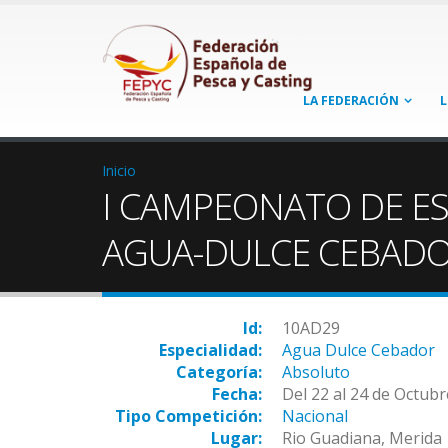
LA FEDERACIÓN
L
Inicio
I CAMPEONATO DE E
AGUA-DULCE CEBADO
Id:
10AD29
Especialidad:
Agua Dulce Cebador
Categoría:
Absoluto
Fecha:
Del 22 al 24 de Octub
Tipo Competición:
Nacional
Lugar:
Rio Guadiana, Merida