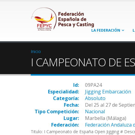
LA FEDERACIÓN
L
Inicio
I CAMPEONATO DE ES
Id:
09PA24
Especialidad:
Jigging Embarcación
Categoría:
Absoluto
Fecha:
Del 25 al 27 de Septi
Tipo Competición:
Nacional
Lugar:
Marbella (Málaga)
Federación:
Federación Andaluza 
Titulo: I Campeonato de España Open Jigging # Descr