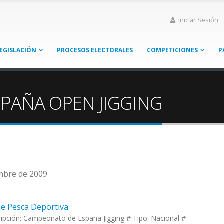
Iniciar Sesión
EGISLACIÓN
PROCESOS ELECTORALES
COMPETICIONES
P
PAÑA OPEN JIGGING
embre de 2009
de Pesca Deportiva
ipción: Campeonato de España Jigging # Tipo: Nacional #