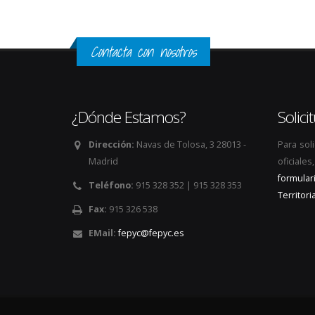
Contacta con nosotros
¿Dónde Estamos?
Solic
Dirección:
Navas de Tolosa, 3 28013 -
Para sol
Madrid
oficiale
formular
Teléfono:
915 328 352 | 915 328 353
Territoria
Fax:
915 326 538
EMail:
fepyc@fepyc.es