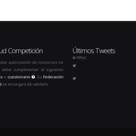
itud Competición
Últimos Tweets
@ FEPyC
icitar autorización de concursos no
s, debe cumplimentar el siguiente
io
o
cuestionario
. Su
Federación
l
se encargará de validarlo.