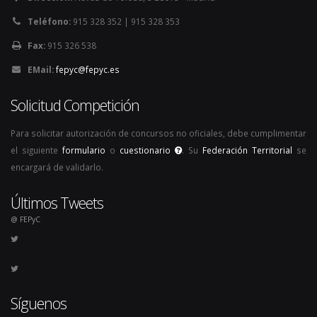
Teléfono:
915 328 352 | 915 328 353
Fax:
915 326 538
EMail:
fepyc@fepyc.es
Solicitud Competición
Para solicitar autorización de concursos no oficiales, debe cumplimentar
el siguiente
formulario
o
cuestionario
. Su
Federación Territorial
se
encargará de validarlo.
Últimos Tweets
@ FEPyC
Síguenos