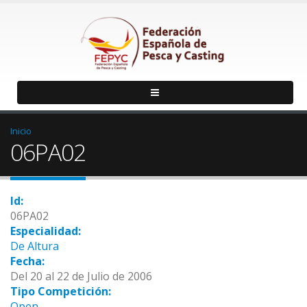
Inicio
06PA02
Id:
06PA02
Especialidad:
De Altura
Fecha:
Del 20 al 22 de Julio de 2006
Tipo Competición:
Open