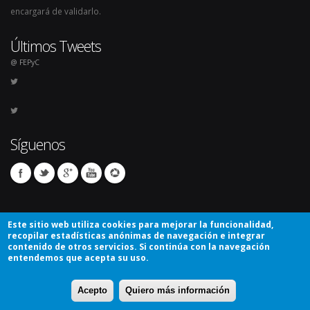
encargará de validarlo.
Últimos Tweets
@ FEPyC
Síguenos
Este sitio web utiliza cookies para mejorar la funcionalidad,
recopilar estadísticas anónimas de navegación e integrar
contenido de otros servicios. Si continúa con la navegación
entendemos que acepta su uso.
© Copyright 2026. Todos los derechos reservados.
Acepto
Quiero más información
Avíso Legal
Mapa del sitio
Contacto