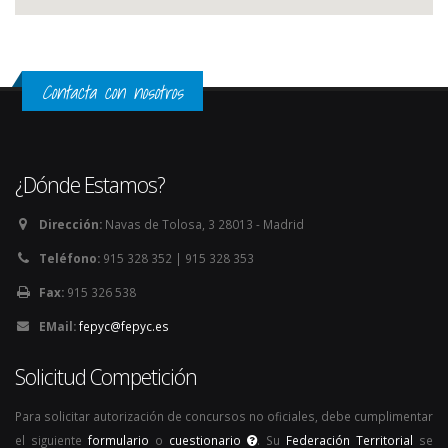
Contacta con nosotros
¿Dónde Estamos?
Dirección:
Navas de Tolosa, 3 28013 - Madrid
Teléfono:
915 328 352 | 915 328 353
Fax:
915 326 538
EMail:
fepyc@fepyc.es
Solicitud Competición
Para solicitar autorización de concursos no oficiales, debe cumplimentar
el siguiente
formulario
o
cuestionario
. Su
Federación Territorial
se