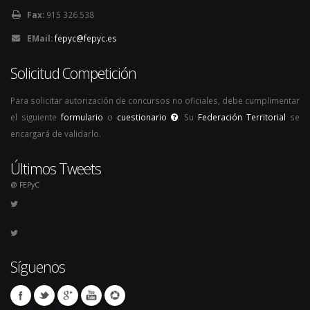
Fax:
915 326 538
EMail:
fepyc@fepyc.es
Solicitud Competición
Para solicitar autorización de concursos no oficiales, debe cumplimentar
el siguiente
formulario
o
cuestionario
. Su
Federación Territorial
se
encargará de validarlo.
Últimos Tweets
@ FEPyC
Síguenos